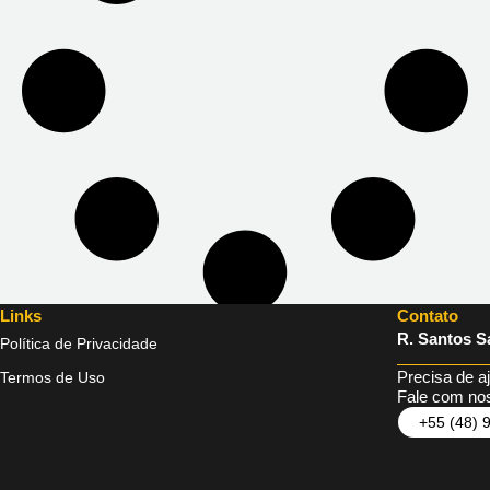
Links
Contato
R. Santos Sa
Política de Privacidade
Precisa de a
Termos de Uso
Fale com nos
+55 (48) 