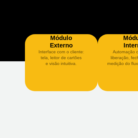
Módulo
Módu
Externo
Inte
Interface com o cliente:
Automação c
tela, leitor de cartões
liberação, fe
e visão intuitiva.
medição do flu