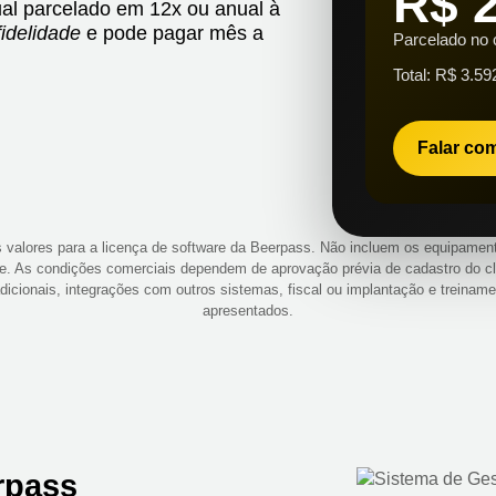
R$ 
al parcelado em 12x ou anual à
idelidade
e pode pagar mês a
Parcelado no 
Total: R$ 3.59
Falar com
 valores para a licença de software da Beerpass. Não incluem os equipamen
e. As condições comerciais dependem de aprovação prévia de cadastro do cli
icionais, integrações com outros sistemas, fiscal ou implantação e treiname
apresentados.
rpass