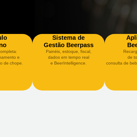
lo
Sistema de
Apl
rno
Gestão Beerpass
Be
ompleta:
Painéis, estoque, fiscal,
Recarg
chamento e
dados em tempo real
de to
xo de chope.
e BeerIntelligence.
consulta de beb