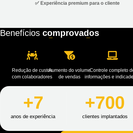
✅ Experiência premium para o cliente
Benefícios
comprovados
Redução de custos
Aumento do volume
Controle completo d
com colaboradores
de vendas
informações e indicad
e
+7
+700
anos de experiência
clientes implantados