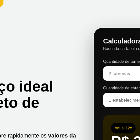
Calculador
Baseada na tabela d
Quantidade de torne
ço ideal
Quantidade de esta
eto de
Anual 12x
pare rapidamente os
valores da