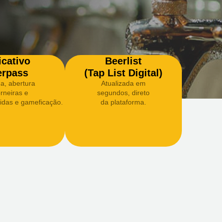
icativo
Beerlist
erpass
(Tap List Digital)
a, abertura
Atualizada em
rneiras e
segundos, direto
idas e gameficação.
da plataforma.