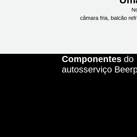
No
câmara fria, balcão ref
Componentes
do
autosserviço Beer