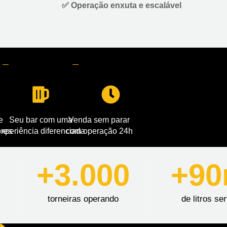
✅ Operação enxuta e escalável
e
Seu bar com uma
Venda sem parar
ores
xperiência diferenciada
com operação 24h
+3.000
+90
torneiras operando
de litros se