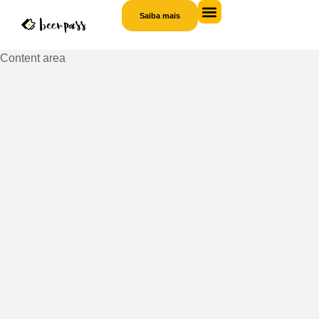
Saiba mais
Saiba
mais
Content area