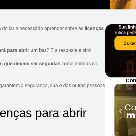
Sua lin
 do lar é necessário aprender sobre as
licenças
rotina perf
Baixar
ará para abrir um bar
? E a resposta é sim!
as que devem ser seguidas
como normas da
Con
 garantem a segurança, sua e das outras pessoas
cenças para abrir