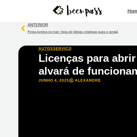
Hom
ANTERIOR
Festa junina no bar: lista de ideias criativas para o arraiá
AUTOSSERVIÇO
Licenças para abrir
alvará de funciona
JUNHO 4, 2025
ALEXANDRE