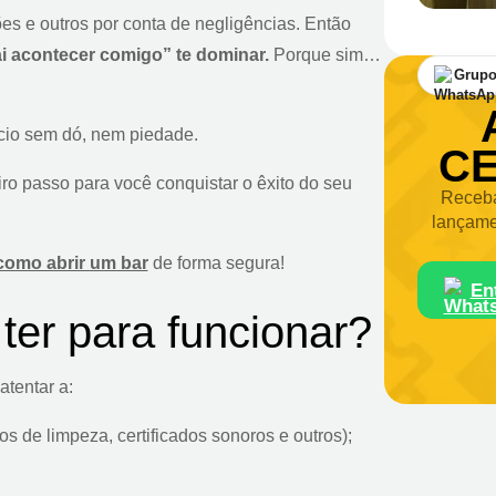
es e outros por conta de negligências. Então
i acontecer comigo” te dominar.
Porque sim…
Grupo
cio sem dó, nem piedade.
CE
iro passo para você conquistar o êxito do seu
Receba
lançame
como abrir um bar
de forma segura!
En
ter para funcionar?
atentar a:
s de limpeza, certificados sonoros e outros);