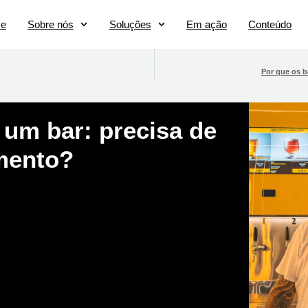
e
Sobre nós
Soluções
Em ação
Conteúdo
Por que os b
 um bar: precisa de
mento?