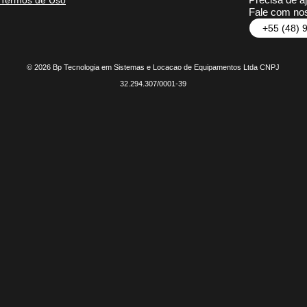
Termos de Uso
Fale com nos
+55 (48) 
© 2026 Bp Tecnologia em Sistemas e Locacao de Equipamentos Ltda CNPJ
32.294.307/0001-39