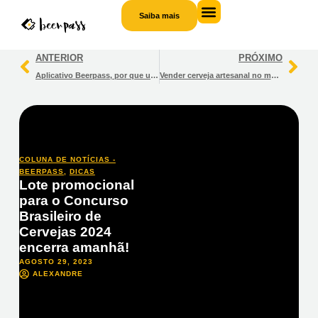
Saiba mais
ANTERIOR
PRÓXIMO
Aplicativo Beerpass, por que utilizar? Guia definitivo!
Vender cerveja artesanal no meu bar: 6 dicas indispensáveis!
COLUNA DE NOTÍCIAS -
BEERPASS
,
DICAS
Lote promocional
para o Concurso
Brasileiro de
Cervejas 2024
encerra amanhã!
AGOSTO 29, 2023
ALEXANDRE