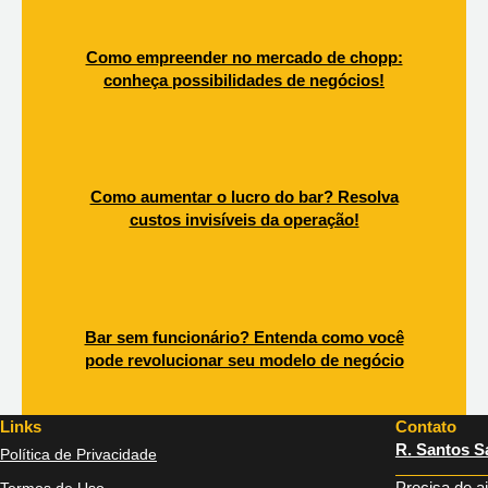
Como empreender no mercado de chopp:
conheça possibilidades de negócios!
Como aumentar o lucro do bar? Resolva
custos invisíveis da operação!
Bar sem funcionário? Entenda como você
pode revolucionar seu modelo de negócio
Links
Contato
R. Santos Sa
Política de Privacidade
Precisa de a