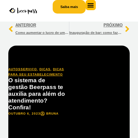
Saiba mais
Saiba
mais
ANTERIOR
PRÓXIMO
Como aumentar o lucro de um bar? Veja essas 8 dicas!
Inauguração de bar: como fazer um evento de sucesso?
AUTOSSERVIÇO
,
DICAS
,
DICAS
PARA SEU ESTABELECIMENTO
O sistema de
gestão Beerpass te
auxilia para além do
atendimento?
Confira!
OUTUBRO 6, 2023
BRUNA