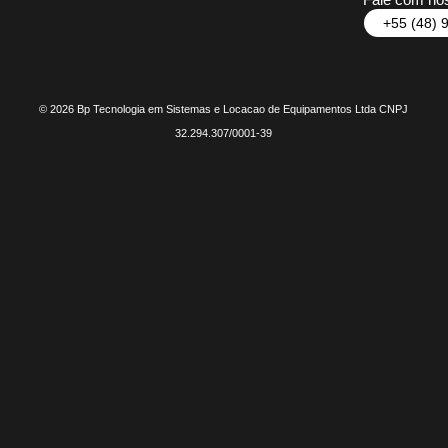
+55 (48) 
© 2026 Bp Tecnologia em Sistemas e Locacao de Equipamentos Ltda CNPJ
32.294.307/0001-39