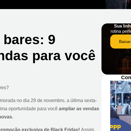
Sua lin
rotina perf
 bares: 9
Baixar
endas para você
Con
res?
morada no dia 29 de novembro, a última sexta-
ótima oportunidade para você
ampliar as vendas
novas.
romoção exclusiva de Black Friday
!
Assim,