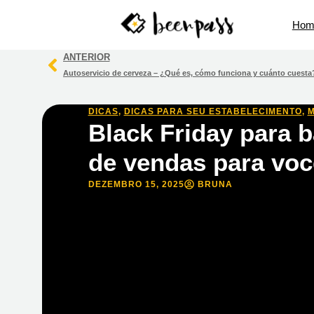
Hom
ANTERIOR
Autoservicio de cerveza – ¿Qué es, cómo funciona y cuánto cuesta
DICAS
,
DICAS PARA SEU ESTABELECIMENTO
,
M
Black Friday para b
de vendas para você
DEZEMBRO 15, 2025
BRUNA