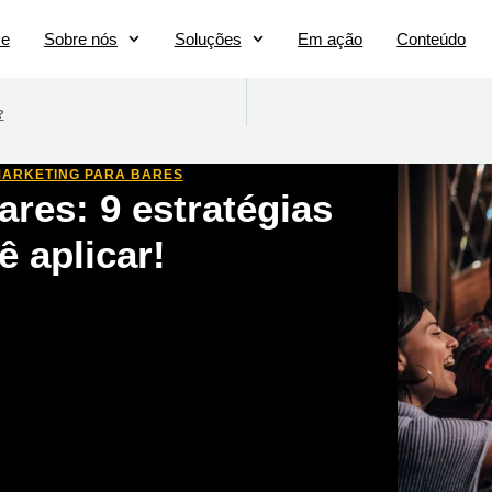
e
Sobre nós
Soluções
Em ação
Conteúdo
?
ARKETING PARA BARES
ares: 9 estratégias
 aplicar!