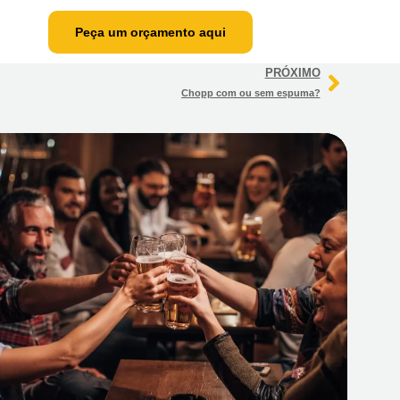
Peça um orçamento aqui
PRÓXIMO
Chopp com ou sem espuma?