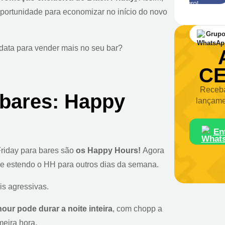
oportunidade para economizar no início do novo
Grupo
data para vender mais no seu bar?
CE
Receba
 bares: Happy
lançame
En
riday para bares são
os Happy Hours!
Agora
e estendo o HH para outros dias da semana.
s agressivas.
our pode durar a noite inteira
, com chopp a
meira hora.