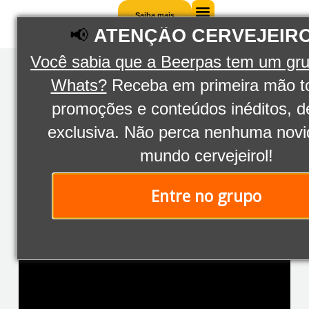
Saiba mais
📢
ATENÇÃO CERVEJEIR
Saiba
mais
ANTERIOR
PRÓXIMO
Você sabia que a Beerpas tem um gr
Autosserviço de chopp: como aumentar as vendas do seu bar?
Gestão de bares: 5 práticas para evitar o desperdício!
Whats?
Receba em primeira mão t
promoções e conteúdos inéditos, d
exclusiva. Não perca nenhuma nov
mundo cervejeirol!
AUTOSSERVIÇO
,
DICAS
,
DICAS
PARA SEU ESTABELECIMENTO
,
MARKETING PARA BARES
Como administrar
Entre no grupo
um bar? Tudo que
você precisa saber!
FEVEREIRO 13, 2024
BARBARA