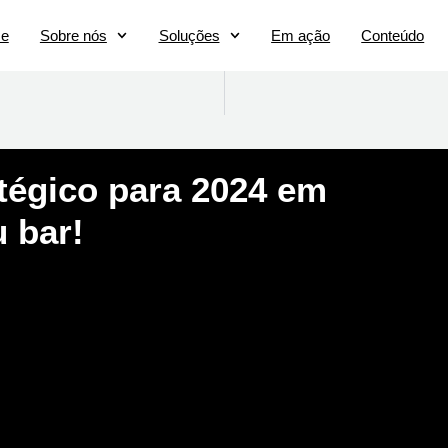
e
Sobre nós
Soluções
Em ação
Conteúdo
tégico para 2024 em
 bar!