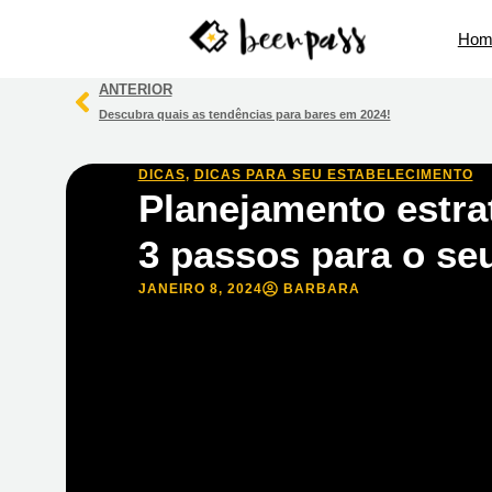
Hom
ANTERIOR
Descubra quais as tendências para bares em 2024!
DICAS
,
DICAS PARA SEU ESTABELECIMENTO
Planejamento estra
3 passos para o seu
JANEIRO 8, 2024
BARBARA