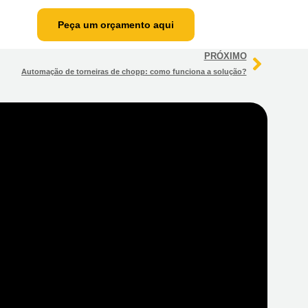
Peça um orçamento aqui
PRÓXIMO
Peça um
Automação de torneiras de chopp: como funciona a solução?
orçamento
aqui