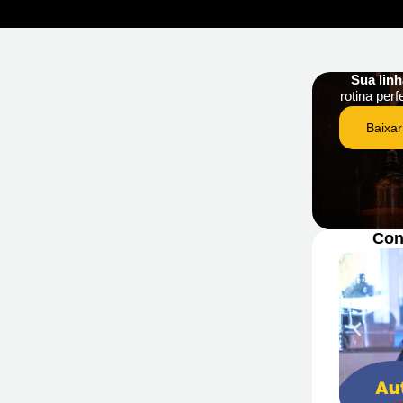
Sua lin
rotina perf
Baixar
Con