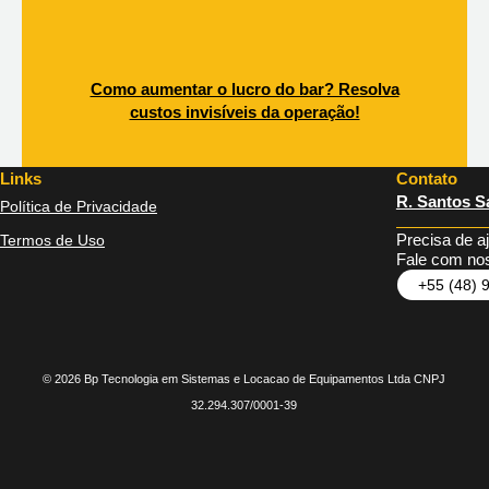
Como aumentar o lucro do bar? Resolva
custos invisíveis da operação!
Links
Contato
R. Santos Sa
Política de Privacidade
Precisa de a
Termos de Uso
Fale com nos
+55 (48) 
© 2026 Bp Tecnologia em Sistemas e Locacao de Equipamentos Ltda CNPJ
32.294.307/0001-39