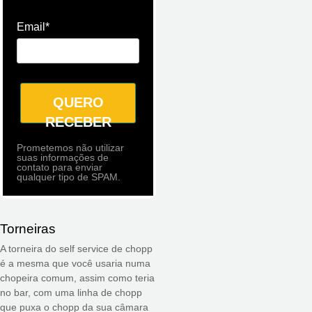
Email*
QUERO
RECEBER
Prometemos não utilizar
suas informações de
contato para enviar
qualquer tipo de SPAM.
Torneiras
A torneira do self service de chopp
é a mesma que você usaria numa
chopeira comum, assim como teria
no bar, com uma linha de chopp
que puxa o chopp da sua câmara