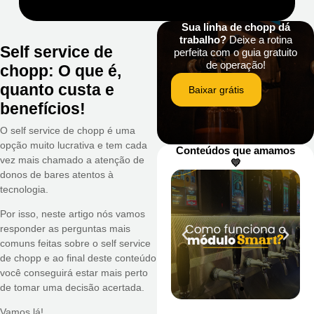
Sua linha de chopp dá
trabalho?
Deixe a rotina
Self service de
perfeita com o guia gratuito
de operação!
chopp: O que é,
quanto custa e
Baixar grátis
benefícios!
O self service de chopp é uma
opção muito lucrativa e tem cada
Conteúdos que amamos
vez mais chamado a atenção de
💛
donos de bares atentos à
tecnologia.
Por isso, neste artigo nós vamos
responder as perguntas mais
comuns feitas sobre o self service
de chopp e ao final deste conteúdo
você conseguirá estar mais perto
de tomar uma decisão acertada.
Vamos lá!