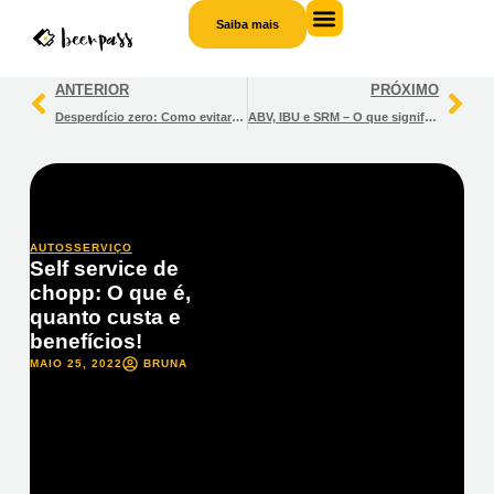
Saiba mais
Saiba
mais
ANTERIOR
PRÓXIMO
Desperdício zero: Como evitar desperdício de chopp no seu bar
ABV, IBU e SRM – O que significam esses termos comuns de cerveja
AUTOSSERVIÇO
Self service de
chopp: O que é,
quanto custa e
benefícios!
MAIO 25, 2022
BRUNA