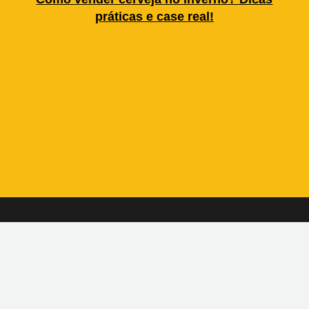
práticas e case real!
raiva, 739 - Sala 02 | Florianópolis/SC
juda?
Trabalhe conosco!
so suporte:
Envie seu currículo para:
9955-3837
rh@beerpassclub.com.br