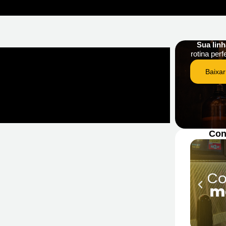
Sua lin
rotina perf
Baixar
Con