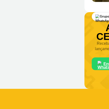
Grupo
CE
Receba
lançame
En