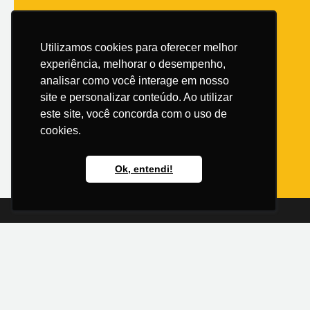
Utilizamos cookies para oferecer melhor
experiência, melhorar o desempenho,
analisar como você interage em nosso
site e personalizar conteúdo. Ao utilizar
este site, você concorda com o uso de
cookies.
Ok, entendi!
Links
Contato
R. Santos Sa
Política de Privacidade
Precisa de a
Termos de Uso
Fale com nos
+55 (48) 9