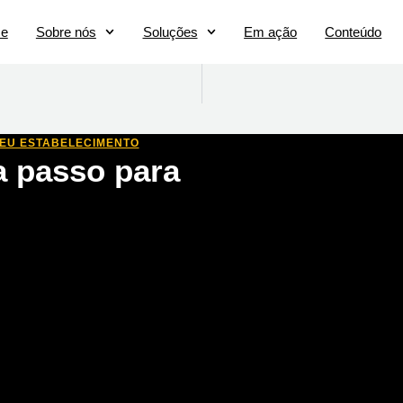
e
Sobre nós
Soluções
Em ação
Conteúdo
SEU ESTABELECIMENTO
a passo para