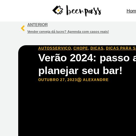
Hom
ANTERIOR
Vender cerveja dá lucro? Aprenda com casos reais!
AUTOSSERVIÇO
,
CHOPE
,
DICAS
,
DICAS PARA 
Verão 2024: passo 
planejar seu bar!
OUTUBRO 27, 2023
ALEXANDRE