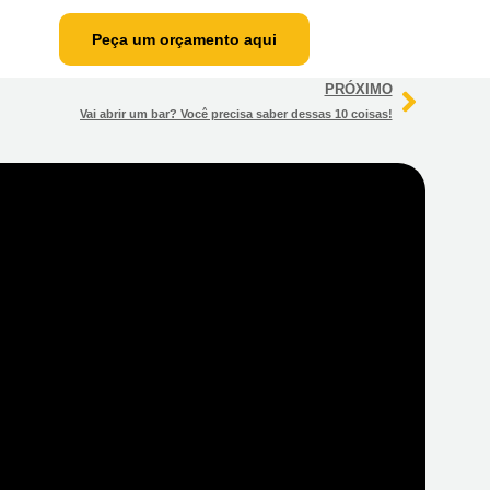
Peça um orçamento aqui
PRÓXIMO
Vai abrir um bar? Você precisa saber dessas 10 coisas!