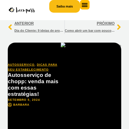
Saiba mais
Saiba
mais
ANTERIOR
PRÓXIMO
Dia do Cliente: 9 ideias de promoções criativas para bares!
Como abrir um bar com pouco dinheiro?
AUTOSSERVIÇO
,
DICAS PARA
SEU ESTABELECIMENTO
Autosserviço de
chopp: venda mais
com essas
estratégias!
SETEMBRO 5, 2024
BARBARA