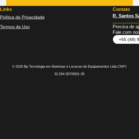
Links
Contato
R. Santos Sa
Política de Privacidade
Precisa de a
Termos de Uso
Fale com nos
+55 (48) 
© 2026 Bp Tecnologia em Sistemas e Locacao de Equipamentos Ltda CNPJ
32.294.307/0001-39