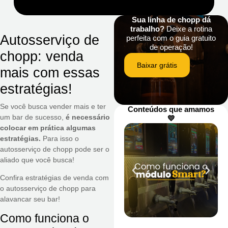
Sua linha de chopp dá
trabalho?
Deixe a rotina
Autosserviço de
perfeita com o guia gratuito
de operação!
chopp: venda
Baixar grátis
mais com essas
estratégias!
Se você busca vender mais e ter
Conteúdos que amamos
um bar de sucesso,
é necessário
💛
colocar em prática algumas
estratégias.
Para isso o
autosserviço de chopp pode ser o
aliado que você busca!
Confira estratégias de venda com
o autosserviço de chopp para
alavancar seu bar!
Como funciona o